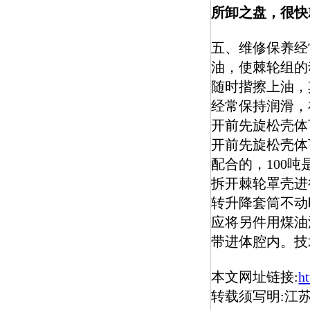
所卸之盘，很快
五、维修保养经
油，使棘轮组的
随时揩擦上油，
经常保持润滑，
开前先旋松壳体
开前先旋松壳体
配合的，100
拆开棘轮罩壳进
转升降套筒不动
应将另件用煤油
带进体腔内。技
本文网址链接:
h
转载须写明:江