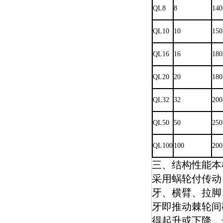
QL8
8
140
QL10
10
150
QL16
16
180
QL20
20
180
QL32
32
200
QL50
50
250
QL100
100
200
三、结构性能本
采用蜗轮付传动
牙、横臂、拉脚
牙即推动棘轮间
得起升或下降，