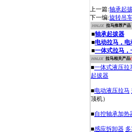
上一篇:
轴承起
下一编:
旋转吊
拉马推荐产品
■
轴承起拔器
■
电动拉马，电
■
一体式拉马，
拉马相关产品
■
一体式液压拉
起拔器
■
电动液压拉马
顶机）
■
自控轴承加热
■
感应拆卸器
多