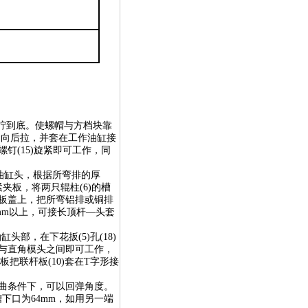
帽拧到底。使螺帽与方档块靠
套向后拉，并套在工作油缸接
钉(15)旋紧即可工作，同
作油缸头，根据所弯排的厚
夹板，将两只辊柱(6)的槽
板盖上，把所弯铝排或铜排
0mm以上，可接长顶杆—头套
头部，在下花扳(5)孔(18)
子与直角模头之间即可工作，
把联杆板(10)套在T字形接
的弯曲条件下，可以回弹角度。
下口为64mm，如用另一端