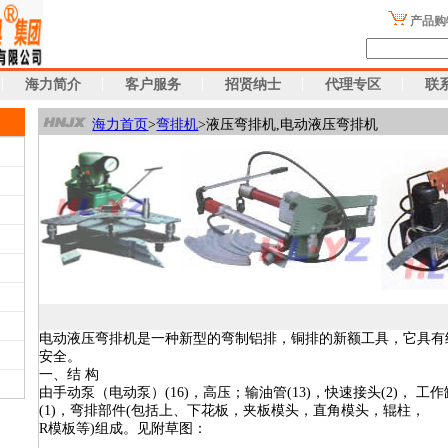
产品购
海力简介
客户服务
招贤纳士
代理专区
联
海力首页
>
弯排机
>液压弯排机,电动液压弯排机
电动液压弯排机是一种新型的弯制铝排，铜排的新额工具，它具有
安全。
一、结 构
由手动泵（电动泵）(16)，高压；输油管(13)，快速接头(2)， 工作
(1)，弯排部件(包括上、下花板，夹板模头，直角模头，辊柱，
R模板等)组成。见附草图：