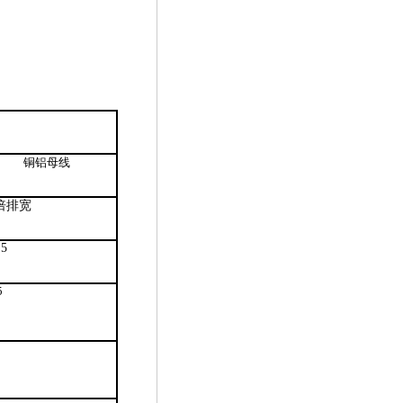
铜铝母线
5倍排宽
.5
5