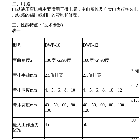
二、用 途
电动液压弯排机主要适用于供电局，变电所以及广大电力行按装电
力线路的铝排或铜排的弯制和修理。
三、性能特点：(技术参数)
表一
DWP-10
DWP-12
型号
弯曲角度a
180度>a≥90度
180度>a>90度
2.
弯排半径mm
2.5倍排宽
2.5倍排宽
≤12
弯排厚度mm
4、5、6、8、10
4、5、6、8、10、12
≤12
弯排宽度mm
40、50、60、80、
40、50、60、80、100、
100
120
50
45
50
最大工作压力
MPa