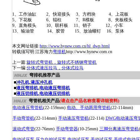
1、工作油缸 2、快迎接头 3、方档块 4、上花板
5、下花板 6、辊柱 7、R模板 8、夹板模头
9、直角模头 10、联杆板 11、销子 12、小车
13、输油管 14、胶管 15、放油螺钉 16、泵体
本文网址链接:
http://www.hynew.com.cn/hl_dwp.html
转载须写明:江苏海力
弯排机
http://www.hynew.com.cn
上一篇:
旋转式弯管机，旋转式不锈钢弯管机
下一编:
分体式液压拉马，分体式拉马
弯排机推荐产品
■
冲孔机,液压冲孔机
■
液压弯排机,电动液压弯排机
■
液压切排机,电动液压切排机
弯管机相关产品
(请点击产品名称查看详细资料)
电动液压弯管机
(22-159mm)
电动、手动两用弯管机
(22-114mm)
手动弯管机
(22-114mm)
手动液压弯管机
(22-114)
DWG电动液压弯
滚动式弯管
(22-76mm)
手动弯管器
(10-25mm)
三脚分离液压弯管机
电动试压泵
压力自控试压泵
电动试压泵
手动试压泵
手提式电动压