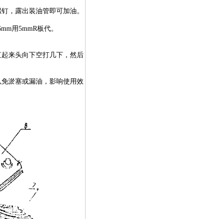
角螺钉，露出装油管即可加油。
弯6mm用5mmR板代。
直起来头向下空打几下，然后
以免淤塞或漏油，影响使用效