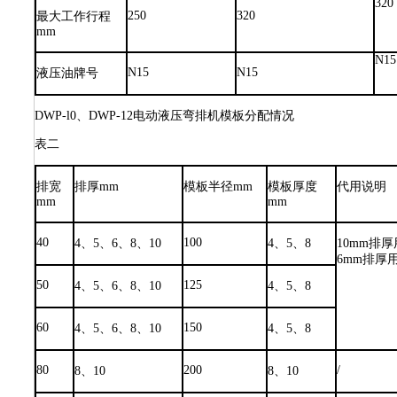
320
250
320
最大工作行程
mm
N15
N15
N15
液压油牌号
DWP-l0、DWP-12电动液压弯排机模板分配情况
表二
排宽
排厚mm
模板半径mm
模板厚度
代用说明
mm
mm
40
100
4、5、6、8、10
4、5、8
10mm排
6mm排厚
50
125
4、5、6、8、10
4、5、8
60
150
4、5、6、8、10
4、5、8
80
200
/
8、10
8、10