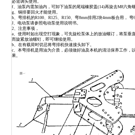
必需调头使用。
f、油泵内需加油内，可卸下油泵的尾端橡胶盖(14)再旋去M8六
g、铜排要回火才能使用。
h、弯排机的R100、R125、R150、弯8mm排用2块4mm板合用， 
J、电动泵请参照电动泵使用说明书。
2、注意事项，
a、使用时如出现空打现象，可先旋松泵体上的放油螺订，将泵垂
而旋紧放油螺钉，即可继续使用。
b、在有载荷时切忌将弯排机快速接头卸下。
c、本弯排机是用油为介质，必须做好油及本机的清洁保养工作，
果。