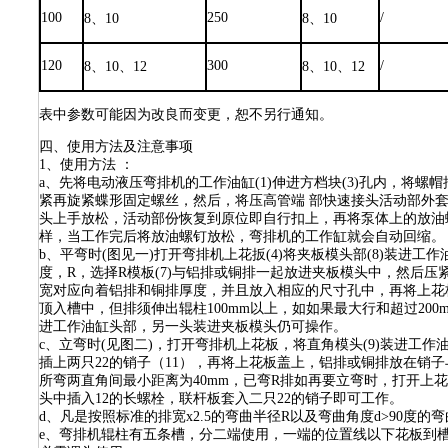
100
250
/
8、10
8、10
120
300
/
8、10、12
8、10、12
表中参数可能因为改良而变更，恕不另行通知。
四、使用方法及注意事项
1、使用方法 ：
a、先将电动液压弯排机的工作油缸(1)伸进方档块(3)孔内，将螺
紧再旋紧蝶形固定螺丝，然后，将压高管端 部快速接头活动部外
头上手放松，活动部份恢复到原位即自行扣上，再将泵体上的放油螺
样，当工作完后将放油螺钉放松，弯排机的工作缸就会自动回缩。
b、平弯时(图见一)打开弯排机上花扳(4)将夹板模头部(8)装进工
度，R，选择R模板(7)与铝排或铜排一起放进夹板模头中，然后压紧
宽对应向着铝排和铜排厚度，并且放入相应的尺寸孔中，再将上花
顶入槽中，但排须伸出辊柱100mm以上，如如果最大行和超过20
进工作油缸头部，另一头装进夹板模头仍可操作。
c、立弯时(见图二)，打开弯排机上花板，将直角模头(9)装进工作油缸
插上两只22的销子（11），再将上花板盖上，铝排或铜排放在销
所弯两直角间最小距离为40mm，已弯R排如再要立弯时，打开上花板
头中插入12的长螺栓，联杆板套入二只22的销子即可工作。
d、凡是按照标准的排宽x2.5的弯曲半径R以及弯曲角度d>90度
e、弯排机辊柱有五条槽，分二端使用，一端的位置线以下花板到槽