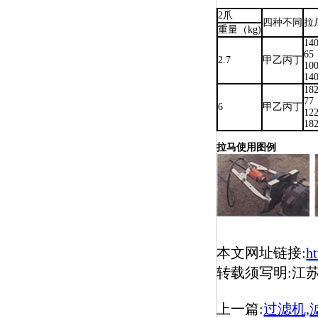
2爪
四种不同
拉
重量（kg)
14
65
2.7
甲乙丙丁
10
14
18
77
6
甲乙丙丁
12
18
拉马使用图例
本文网址链接:
h
转载须写明:江
上一篇:
过滤机,