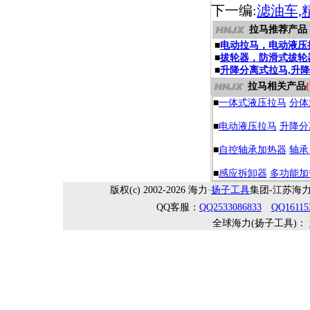
下一编:
滤油车,
拉马推荐产品
■
电动拉马，电动液压
■
拔轮器，防滑式拔轮
■
升降分离式拉马,升
拉马相关产品
■
一体式液压拉马
分体
■
电动液压拉马
升降分
■
自控轴承加热器
轴承
■
感应拆卸器
多功能加
版权(c) 2002-2026 海力·
扬子工具
集团-江苏海力机械
QQ客服：
QQ2533086833
QQ16115
全球海力(扬子工具)：