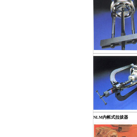
NLM
内帐式拉拔器