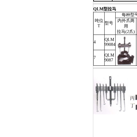
QLM型拉马
每种型号
吨位
内外爪两
型号
T
用
拉马(2爪)
QLM
4
99084
QLM
7
9087