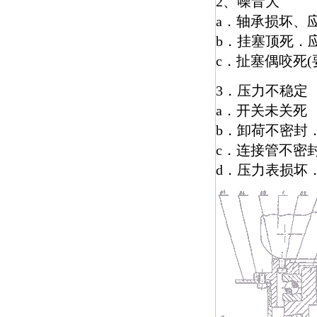
2、噪音大
a．轴承损坏、
b．挂塞顶死．
c．扯塞偶咬死(
3．压力不稳定
a．开关未关死
b．卸荷不密封
c．连接管不密
d．压力表损坏