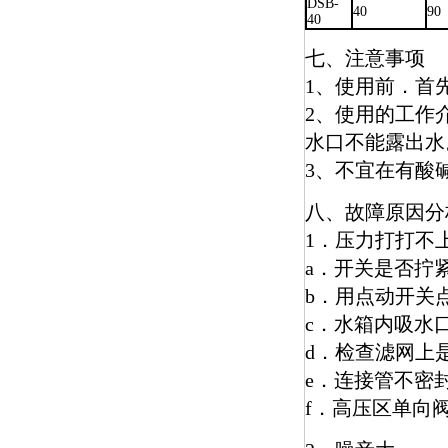
DSB-
40
90
40
七、注意事项
1、使用前．首
2、使用的工作
水口不能露出水
3、不宜在有酸
八、故障原因分
1．压力打打不
a．开关是否拧
b．用点动开关
c．水箱内吸水
d．检查滤网上
e．连接管不密
f．高压区单向